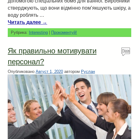
допомогою спеціальних бомб для ванної. Виробники
стверджують, що вони відмінно пом’якшують шкіру, а
воду роблять …
Читать далее
→
Рубрика:
Interesting
|
Прокоментуй!
Як правильно мотивувати
Прок
омен
персонал?
туй!
Опубликовано
Август 1, 2020
автором
Руслан