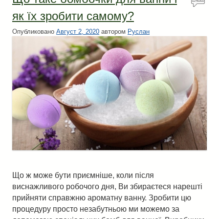
омен
як їх зробити самому?
туй!
Опубликовано
Август 2, 2020
автором
Руслан
Що ж може бути приємніше, коли після
виснажливого робочого дня, Ви збираєтеся нарешті
прийняти справжню ароматну ванну. Зробити цю
процедуру просто незабутньою ми можемо за