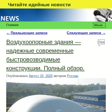
Читайте идейные новости
Главная
Меню ↓
←
Предыдущие записи
Следующие записи
→
Навигация по записям
Воздухоопорные здания —
Прок
омен
надежные современные
туй!
быстровозводимые
конструкции. Полный обзор.
Опубликовано
Август 15, 2020
автором
Руслан