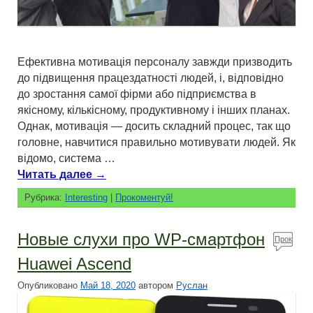
Ефективна мотивація персоналу завжди призводить
до підвищення працездатності людей, і, відповідно
до зростання самої фірми або підприємства в
якісному, кількісному, продуктивному і інших планах.
Однак, мотивація — досить складний процес, так що
головне, навчитися правильно мотивувати людей. Як
відомо, система …
Читать далее
→
Рубрика:
Interesting
|
Прокоментуй!
Новые слухи про WP-смартфон
Прок
омен
Huawei Ascend
туй!
Опубликовано
Май 18, 2020
автором
Руслан