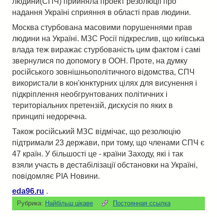
людини(СПЧ) прийняла проект резолюції про
надання Україні сприяння в області прав людини.
Москва стурбована масовими порушеннями прав
людини на Україні. МЗС Росії підкреслив, що київська
влада теж виражає стурбованість цим фактом і самі
звернулися по допомогу в ООН. Проте, на думку
російського зовнішньополітичного відомства, СПЧ
використали в кон'юнктурних цілях для висунення і
підкріплення необгрунтованих політичних і
територіальних претензій, дискусія по яких в
принципі недоречна.
Також російський МЗС відмічає, що резолюцію
підтримали 23 держави, при тому, що членами СПЧ є
47 країн. У більшості це - країни Заходу, які і так
взяли участь в дестабілізації обстановки на Україні,
повідомляє РІА Новини.
eda96.ru
.
Рубрика:
Найбільш цікаве
Постоянная ссылка