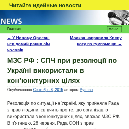
Читайте идейные новости
Главная
Меню ↓
←
У Новому Орлеані
Москва направила Києву
Навигация по записям
невідомий ранив сім
ноту по гумпомощи
→
чоловік
МЗС РФ : СПЧ при резолюції по
Україні використали в
кон’юнктурних цілях
Опубликовано
Сентябрь 8, 2015
автором
Руслан
Резолюція по ситуації на Україні, яку прийняла Рада
з прав людини, свідчить про те, що організацію
використали в кон'юнктурних цілях, вважає МЗС РФ.
В п'ятницю, 28 червня, Рада ООН з прав