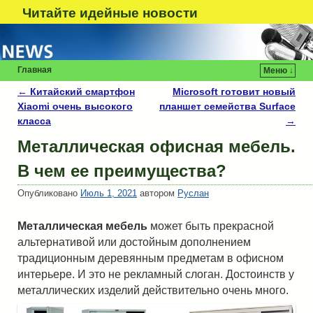
Читайте идейные новости
Главная
Меню ↓
←
Китайский смартфон
Microsoft готовит новый
Навигация по записям
Xiaomi очень высокого
планшет семейства Surface
класса
→
Металлическая офисная мебель.
В чем ее преимущества?
Опубликовано
Июль 1, 2021
автором
Руслан
Металлическая мебель
может быть прекрасной
альтернативой или достойным дополнением
традиционным деревянным предметам в офисном
интерьере. И это не рекламный слоган. Достоинств у
металлических изделий действительно очень много.