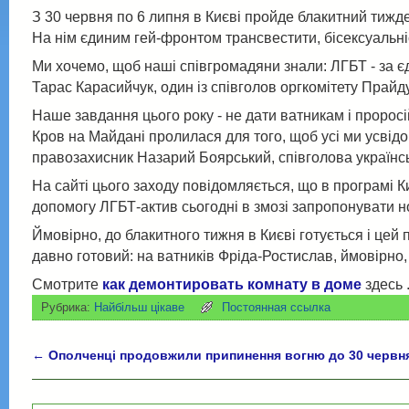
З 30 червня по 6 липня в Києві пройде блакитний тижд
На нім єдиним гей-фронтом трансвестити, бісексуальніст
Ми хочемо, щоб наші співгромадяни знали: ЛГБТ - за єди
Тарас Карасийчук, один із співголов оргкомітету Прайд
Наше завдання цього року - не дати ватникам і проросі
Кров на Майдані пролилася для того, щоб усі ми усвід
правозахисник Назарий Боярський, співголова українсько
На сайті цього заходу повідомляється, що в програмі Ки
допомогу ЛГБТ-актив сьогодні в змозі запропонувати нов
Ймовірно, до блакитного тижня в Києві готується і цей 
давно готовий: на ватників Фріда-Ростислав, ймовірно, 
Смотрите
как демонтировать комнату в доме
здесь 
Рубрика:
Найбільш цікаве
Постоянная ссылка
←
Ополченці продовжили припинення вогню до 30 червн
Навигация по записям