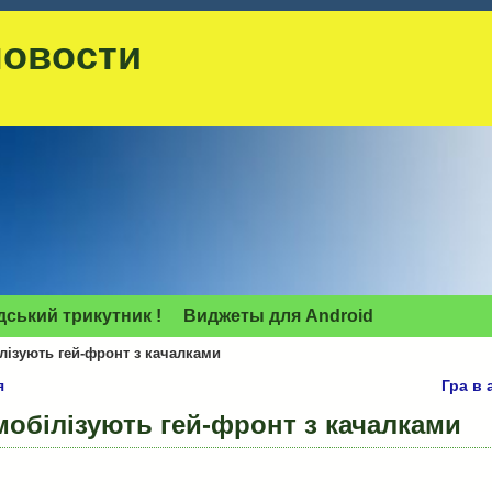
новости
дський трикутник !
Виджеты для Аndroid
ілізують гей-фронт з качалками
я
Гра в 
мобілізують гей-фронт з качалками