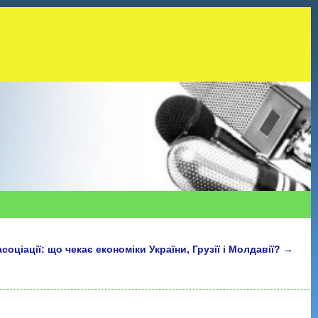
асоціації: що чекає економіки України, Грузії і Молдавії?
→