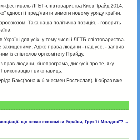
орум-фестиваль ЛГБТ-співтовариства КиевПрайд 2014.
ої єдності і пред'явити вимоги новому уряду країни.
Євросоюзом. Така наша політична позиція, - говорить
аїна.
країні для усіх, у тому числі і ЛГТБ-співтовариства.
е захищеними. Адже права людини - над усе, - заявив
ним із співголов оргкомітету Прайду.
з прав людини, кінопрограма, дискусії про те, яку
БТ виконавців і виконавиць.
Фріда Бакс(вона ж бізнесмен Ростислав). Її образ вже
асоціації: що чекає економіки України, Грузії і Молдавії?
→