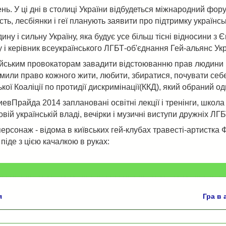
ень. У ці дні в столиці України відбудеться міжнародний ф
ь, лесбіянки і геї планують заявити про підтримку українськ
ну і сильну Україну, яка будує усе більш тісні відносини з 
у і керівник всеукраїнського ЛГБТ-об'єднання Гей-альянс Укр
йським провокаторам завадити відстоюванню прав людини в У
омили право кожного жити, любити, збиратися, почувати себ
ї Коаліції по протидії дискримінації(ККД), який обраний од
евПрайда 2014 заплановані освітні лекції і тренінги, школа 
ій українській владі, вечірки і музичні виступи дружніх ЛГ
персонаж - відома в київських гей-клубах травесті-артистка 
піде з цією качалкою в руках:
.
я
Гра в 