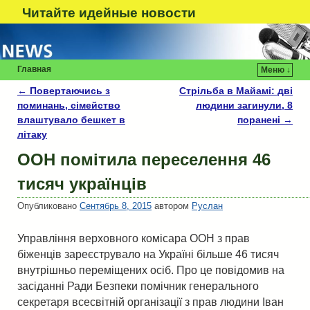
Читайте идейные новости
Главная
Меню ↓
←
Повертаючись з
Стрільба в Майамі: дві
Навигация по записям
поминань, сімейство
людини загинули, 8
влаштувало бешкет в
поранені
→
літаку
ООН помітила переселення 46
тисяч українців
Опубликовано
Сентябрь 8, 2015
автором
Руслан
Управління верховного комісара ООН з прав
біженців зареєструвало на Україні більше 46 тисяч
внутрішньо переміщених осіб. Про це повідомив на
засіданні Ради Безпеки помічник генерального
секретаря всесвітній організації з прав людини Іван