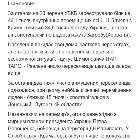
Шимонович.
За станом на 23 червня УВКБ зареєструвало більше
46,1 тисяч внутрішньо переміщених осіб, 11,5 тисяч з
Криму і близько 34,6 тисяч зі сходу України, - сказав
він, виступаючи по відеозв'язку із Загребу(Хорватія).
Населення покидає свої доми: частково через страх,
але також і у зв'язку з погіршенням соціально-
економічної ситуації, - цитує Шимоновича ІТАР-
ТАРС. - Реальне число переселенців швидше за все,
вище.
За останні два тижні число вимушених переселенців
подвоїлося, при цьому найбільш значні переміщення
людей - близько 15 тисяч - спостерігалися в
Донецькій і Луганській областях.
Незважаючи на перемир'я, оголошене згідно з
мирним планом президента України Петра
Порошенка, бойові дії на території ДНР тривають. У
Слов'янську і Краматорську було лише короткочасне