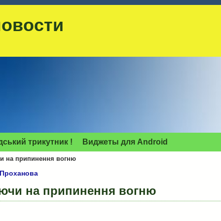
новости
дський трикутник !
Виджеты для Аndroid
чи на припинення вогню
а Проханова
аючи на припинення вогню