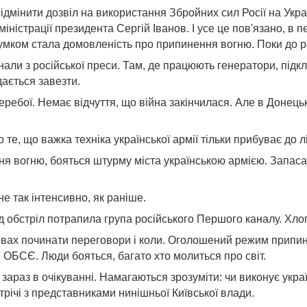
дмінити дозвіл на використання Збройних сил Росії на Україн
дміністрації президента Сергій Іванов. І усе це пов'язано, в 
дсумком стала домовленість про припинення вогню. Поки до р
али з російської преси. Там, де працюють генератори, підк
дається завезти.
еребої. Немає відчуття, що війна закінчилася. Але в Донецьк
о те, що важка техніка української армії тільки прибуває до л
вогню, бояться штурму міста українською армією. Запасають 
не так інтенсивно, як раніше.
ід обстріл потрапила група російського Першого каналу. Хлопц
умовах починати переговори і коли. Оголошений режим припин
я ОБСЄ. Люди бояться, багато хто молиться про світ.
зараз в очікуванні. Намагаються зрозуміти: чи виконує укра
стрічі з представниками нинішньої Київської влади.