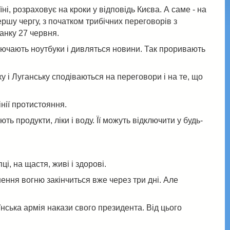
і, розраховує на кроки у відповідь Києва. А саме - на
першу чергу, з початком трибічних переговорів з
анку 27 червня.
лючають ноутбуки і дивляться новини. Так проривають
у і Луганську сподіваються на переговори і на те, що
інії протистояння.
продукти, ліки і воду. Її можуть відключити у будь-
і, на щастя, живі і здорові.
ення вогню закінчиться вже через три дні. Але
їнська армія накази свого президента. Від цього