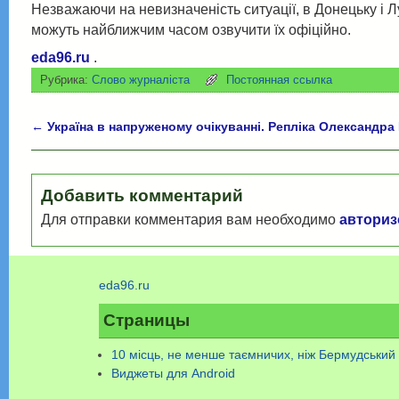
Незважаючи на невизначеність ситуації, в Донецьку і 
можуть найближчим часом озвучити їх офіційно.
eda96.ru
.
Рубрика:
Слово журналіста
Постоянная ссылка
←
Україна в напруженому очікуванні. Репліка Олександр
Навигация по записям
Добавить комментарий
Для отправки комментария вам необходимо
авториз
eda96.ru
Страницы
10 місць, не менше таємничих, ніж Бермудський 
Виджеты для Аndroid