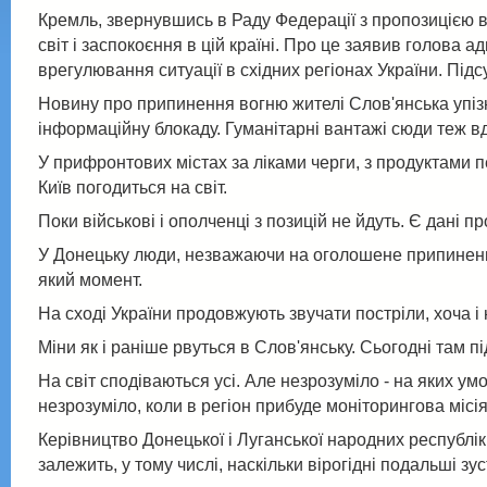
Кремль, звернувшись в Раду Федерації з пропозицією ві
світ і заспокоєння в цій країні. Про це заявив голова а
врегулювання ситуації в східних регіонах України. Пі
Новину про припинення вогню жителі Слов'янська упізн
інформаційну блокаду. Гуманітарні вантажі сюди теж в
У прифронтових містах за ліками черги, з продуктами п
Київ погодиться на світ.
Поки військові і ополченці з позицій не йдуть. Є дані пр
У Донецьку люди, незважаючи на оголошене припинення 
який момент.
На сході України продовжують звучати постріли, хоча і 
Міни як і раніше рвуться в Слов'янську. Сьогодні там п
На світ сподіваються усі. Але незрозуміло - на яких 
незрозуміло, коли в регіон прибуде моніторингова місі
Керівництво Донецької і Луганської народних республік 
залежить, у тому числі, наскільки вірогідні подальші зу