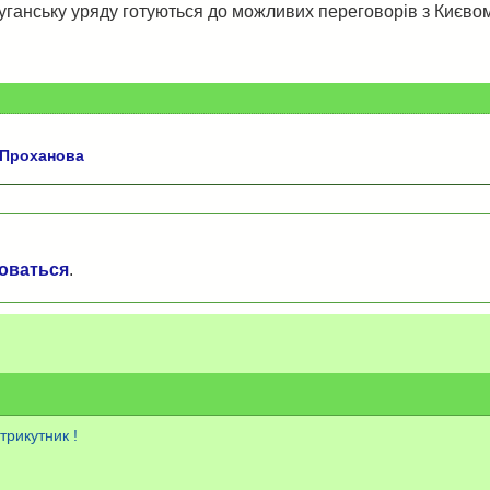
Луганську уряду готуються до можливих переговорів з Києвом
а Проханова
оваться
.
трикутник !