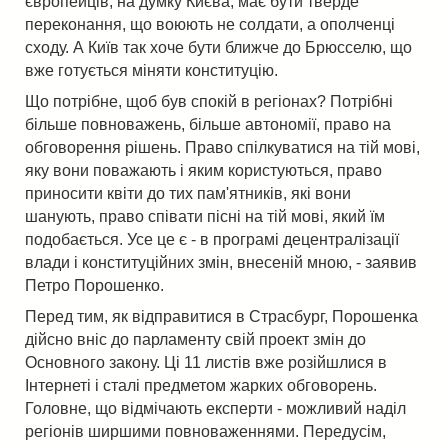
європейців, на думку Києва, має бути тверде
переконання, що воюють не солдати, а ополченці
сходу. А Київ так хоче бути ближче до Брюсселю, що
вже готується міняти конституцію.
Що потрібне, щоб був спокій в регіонах? Потрібні
більше повноважень, більше автономії, право на
обговорення рішень. Право спілкуватися на тій мові,
яку вони поважають і яким користуються, право
приносити квіти до тих пам'ятників, які вони
шанують, право співати пісні на тій мові, який їм
подобається. Усе це є - в програмі децентралізації
влади і конституційних змін, внесеній мною, - заявив
Петро Порошенко.
Перед тим, як відправитися в Страсбург, Порошенка
дійсно вніс до парламенту свій проект змін до
Основного закону. Ці 11 листів вже розійшлися в
Інтернеті і сталі предметом жарких обговорень.
Головне, що відмічають експерти - можливий наділ
регіонів ширшими повноваженнями. Передусім,