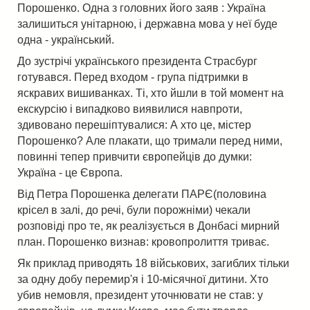
Порошенко. Одна з головних його заяв : Україна
залишиться унітарною, і державна мова у неї буде
одна - український.
До зустрічі українського президента Страсбург
готувався. Перед входом - група підтримки в
яскравих вишиванках. Ті, хто йшли в той момент на
екскурсію і випадково виявилися навпроти,
здивовано перешіптувалися: А хто це, містер
Порошенко? Але плакати, що тримали перед ними,
повинні тепер привчити європейців до думки:
Україна - це Європа.
Від Петра Порошенка делегати ПАРЄ(половина
крісел в залі, до речі, були порожніми) чекали
розповіді про те, як реалізується в Донбасі мирний
план. Порошенко визнав: кровопролиття триває.
Як приклад приводять 18 військових, загиблих тільки
за одну добу перемир'я і 10-місячної дитини. Хто
убив немовля, президент уточнювати не став: у