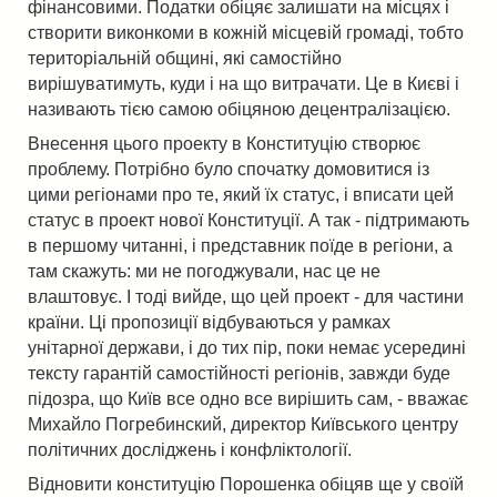
фінансовими. Податки обіцяє залишати на місцях і
створити виконкоми в кожній місцевій громаді, тобто
територіальній общині, які самостійно
вирішуватимуть, куди і на що витрачати. Це в Києві і
називають тією самою обіцяною децентралізацією.
Внесення цього проекту в Конституцію створює
проблему. Потрібно було спочатку домовитися із
цими регіонами про те, який їх статус, і вписати цей
статус в проект нової Конституції. А так - підтримають
в першому читанні, і представник поїде в регіони, а
там скажуть: ми не погоджували, нас це не
влаштовує. І тоді вийде, що цей проект - для частини
країни. Ці пропозиції відбуваються у рамках
унітарної держави, і до тих пір, поки немає усередині
тексту гарантій самостійності регіонів, завжди буде
підозра, що Київ все одно все вирішить сам, - вважає
Михайло Погребинский, директор Київського центру
політичних досліджень і конфліктології.
Відновити конституцію Порошенка обіцяв ще у своїй