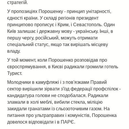
стратегій.
У пропозиціях Порошенку - принцип унітарності,
єдності країни. У складі регіонів президент
принципово прописує і Крим, і Севастополь. Один
Київ залишає і державну мову - українську. Інші, в
першу чергу, російський, можуть отримати
спеціальний статус, якщо так вирішать місцеву
владу.
У той момент, коли Порошенко розповідав про
євроспрямування, в Києві радикали громили готель
Турист.
Молодчики в камуфляжі і з пов'язками Правий
сектор вирішили зірвати з'їзд федерації профспілок -
кандидатура голови не сподобалася. Радикали
зламали в холі меблі, вибили стекла, міліцію
закидали гранатами із сльозоточивим газом. На
питання про ультраправих і комуністів, Порошенка
довелося відповідати і в ПАРЄ.