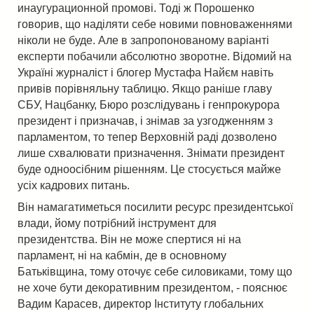
инаугурационной промові. Тоді ж Порошенко
говорив, що наділяти себе новими повноваженнями
ніколи не буде. Але в запропонованому варіанті
експерти побачили абсолютно зворотне. Відомий на
Україні журналіст і блогер Мустафа Найєм навіть
привів порівняльну таблицю. Якщо раніше главу
СБУ, Нацбанку, Бюро розслідувань і генпрокурора
президент і призначав, і знімав за узгодженням з
парламентом, то тепер Верховній раді дозволено
лише схвалювати призначення. Знімати президент
буде одноосібним рішенням. Це стосується майже
усіх кадрових питань.
Він намагатиметься посилити ресурс президентської
влади, йому потрібний інструмент для
президентства. Він не може спертися ні на
парламент, ні на кабмін, де в основному
Батьківщина, тому оточує себе силовиками, тому що
не хоче бути декоративним президентом, - пояснює
Вадим Карасев, директор Інституту глобальних