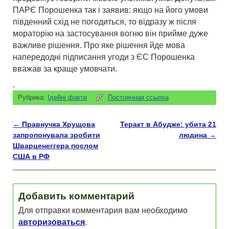
ПАРЄ Порошенка так і заявив: якщо на його умови
південний схід не погодиться, то відразу ж після
мораторію на застосування вогню він прийме дуже
важливе рішення. Про яке рішення йде мова
напередодні підписання угоди з ЄС Порошенка
вважав за краще умовчати.
.
Рубрика:
Ідейні факти
Постоянная ссылка
←
Правнучка Хрущова
Теракт в Абудже: убита 21
Навигация по записям
запропонувала зробити
людина
→
Шварценеггера послом
США в РФ
Добавить комментарий
Для отправки комментария вам необходимо
авторизоваться
.