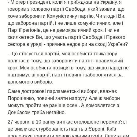
- Містер президент, коли я приїжджав на Україну, я
говорив з головою партії Свобода, який заявив, що
хоче заборонити Комуністичну партію. Чи згодні Ви,
що заборона партій, і не лише комуністичних, але і
Партії регіонів, це не демократичний крок. І чи не
хвилюєтеся Ви, що участь партії Свобода і Правого
сектора в уряді - причина недовіри на сході України?
- Що стосується партій, моя особиста точка зору
полягає в тому, що забороняти партії - правильний
крок. Моя особиста позиція в тому, що якщо народ не
підтримує ці партії, партії повинні заборонятися за
допомогою виборів.
Саме дострокові парламентські вибори, вважає
Порошенко, повинні зняти напругу. Але ж вибори
можуть пройти не раніше осені. А домовлятися з
Донбасом треба негайно.
27 червня в 10 ранку витікає оголошене перемир'я, і
це викликає стурбованість навіть в Європі. Київ
продовжує говорити мовою ультиматумів. Депутатам