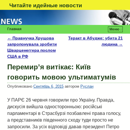
Читайте идейные новости
Главная
Меню ↓
←
Правнучка Хрущова
Теракт в Абудже: убита 21
Навигация по записям
запропонувала зробити
людина
→
Шварценеггера послом
США в РФ
Перемир’я витікає: Київ
говорить мовою ультиматумів
Опубликовано
Сентябрь 6, 2015
автором
Руслан
У ПАРЄ 26 червня говорили про Україну. Правда,
дискусія вийшла односторонньою: російські
парламентарі в Страсбурзі позбавлені права голосу,
а представників південного сходу туди просто не
запросили. За усіх відповіді давав президент Петро