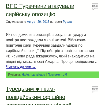
ВПС Туреччини атакували
Прок
омен
сирійську опозицію
туй!
Опубликовано
Август 29, 2016
автором
Руслан
Як повідомили в опозиції, в результаті удару з
повітря постраждали мирні жителі. Військово-
повітряні сили Туреччини завдали ударів по
сирійській опозиції. Під обстріл з повітря потрапив
«Військова рада Джараблус», який знаходиться на
півдні від міста, в селі Амарна. Про це повідомили …
Читать далее
→
Рубрика:
Найбільш цікаве
|
Прокоментуй!
Турецьким жінкам-
Прок
омен
поліцейським офіційно
туй!