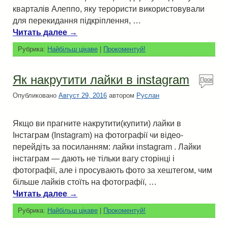
кварталів Алеппо, яку терористи використовували
для перекидання підкріплення, …
Читать далее
→
Рубрика:
Найбільш цікаве
|
Прокоментуй!
Як накрутити лайки в instagram
Прок
омен
Опубликовано
Август 29, 2016
автором
Руслан
туй!
Якщо ви прагните накрутити(купити) лайки в
Інстаграм (Instagram) на фотографії чи відео-
перейдіть за посиланням: лайки instagram . Лайки
інстаграм — дають не тільки вагу сторінці і
фотографії, але і просувають фото за хештегом, чим
більше лайків стоїть на фотографії, …
Читать далее
→
Рубрика:
Найбільш цікаве
|
Прокоментуй!