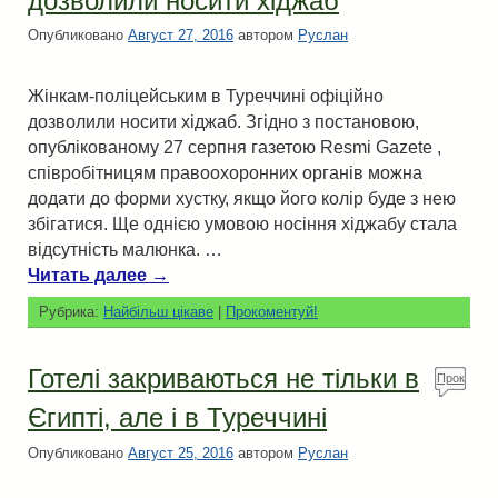
дозволили носити хіджаб
Опубликовано
Август 27, 2016
автором
Руслан
Жінкам-поліцейським в Туреччині офіційно
дозволили носити хіджаб. Згідно з постановою,
опублікованому 27 серпня газетою Resmi Gazete ,
співробітницям правоохоронних органів можна
додати до форми хустку, якщо його колір буде з нею
збігатися. Ще однією умовою носіння хіджабу стала
відсутність малюнка. …
Читать далее
→
Рубрика:
Найбільш цікаве
|
Прокоментуй!
Готелі закриваються не тільки в
Прок
омен
Єгипті, але і в Туреччині
туй!
Опубликовано
Август 25, 2016
автором
Руслан