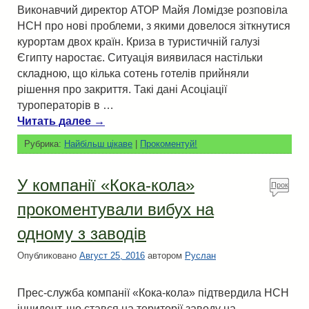
Виконавчий директор АТОР Майя Ломідзе розповіла
НСН про нові проблеми, з якими довелося зіткнутися
курортам двох країн. Криза в туристичній галузі
Єгипту наростає. Ситуація виявилася настільки
складною, що кілька сотень готелів прийняли
рішення про закриття. Такі дані Асоціації
туроператорів в …
Читать далее
→
Рубрика:
Найбільш цікаве
|
Прокоментуй!
У компанії «Кока-кола»
Прок
омен
прокоментували вибух на
туй!
одному з заводів
Опубликовано
Август 25, 2016
автором
Руслан
Прес-служба компанії «Кока-кола» підтвердила НСН
інцидент, що стався на території заводу на