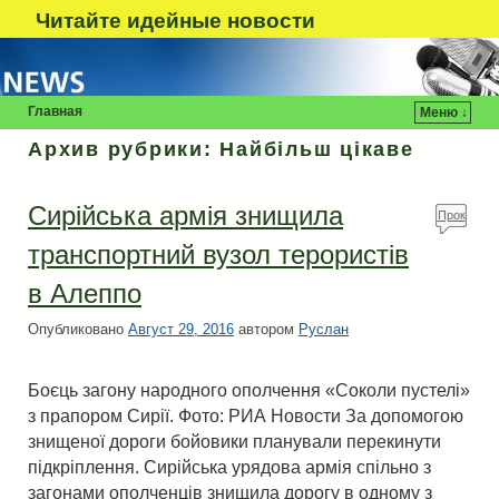
Читайте идейные новости
Главная
Меню ↓
Архив рубрики:
Найбільш цікаве
Сирійська армія знищила
Прок
омен
транспортний вузол терористів
туй!
в Алеппо
Опубликовано
Август 29, 2016
автором
Руслан
Боєць загону народного ополчення «Соколи пустелі»
з прапором Сирії. Фото: РИА Новости За допомогою
знищеної дороги бойовики планували перекинути
підкріплення. Сирійська урядова армія спільно з
загонами ополченців знищила дорогу в одному з