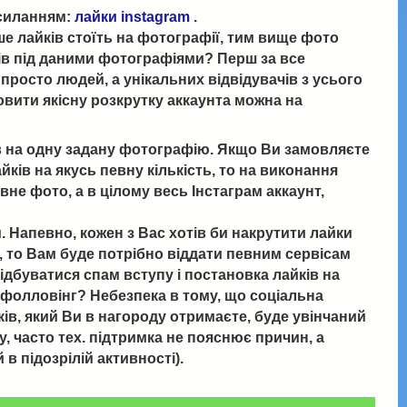
осиланням:
лайки instagram
.
ьше лайків стоїть на фотографії, тим вище фото
йків під даними фотографіями? Перш за все
 просто людей, а унікальних відвідувачів з усього
мовити якісну розкрутку аккаунта можна на
ів на одну задану фотографію. Якщо Ви замовляєте
йків на якусь певну кількість, то на виконання
не фото, а в цілому весь Інстаграм аккаунт,
 Напевно, кожен з Вас хотів би накрутити лайки
є, то Вам буде потрібно віддати певним сервісам
 відбуватися спам вступу і постановка лайків на
 фолловінг? Небезпека в тому, що соціальна
ків, який Ви в нагороду отримаєте, буде увінчаний
, часто тех. підтримка не пояснює причин, а
в підозрілій активності).