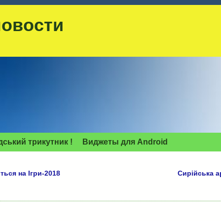
новости
дський трикутник !
Виджеты для Аndroid
ься на Ігри-2018
Сирійська а