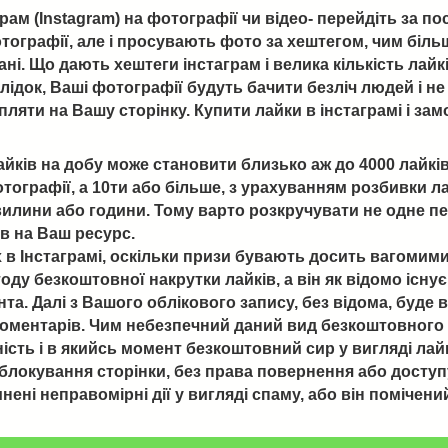
рам (Instagram) на фотографії чи відео- перейдіть за п
фотографії, але і просувають фото за хештегом, чим біл
зані. Що дають хештеги інстаграм і велика кількість ла
лідок, Ваші фотографії будуть бачити безліч людей і не
апляти на Вашу сторінку. Купити лайки в інстаграмі і за
айків на добу може становити близько аж до 4000 лайк
отографії, а 10ти або більше, з урахуванням розбивки ла
илини або години. Тому варто розкручувати не одне пев
ів на Ваш ресурс.
в Інстаграмі, оскільки призи бувають досить вагомими.
ду безкоштовної накрутки лайків, а він як відомо існу
унта. Далі з Вашого облікового запису, без відома, буде
і коментарів. Чим небезпечний даний вид безкоштовного
ість і в якийсь момент безкоштовний сир у вигляді лай
 блокування сторінки, без права повернення або доступу
ені неправомірні дії у вигляді спаму, або він помічений 