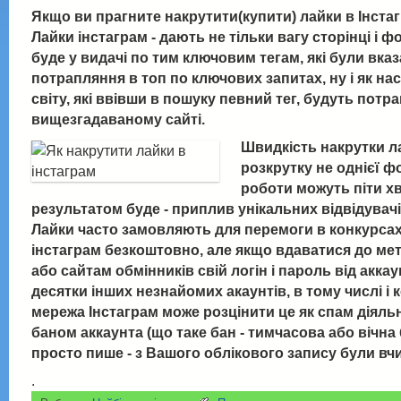
Якщо ви прагните накрутити(купити) лайки в Інстаг
Лайки інстаграм - дають не тільки вагу сторінці і 
буде у видачі по тим ключовим тегам, які були вка
потрапляння в топ по ключових запитах, ну і як нас
світу, які ввівши в пошуку певний тег, будуть потр
вищезгадаваному сайті.
Швидкість накрутки л
розкрутку не однієї ф
роботи можуть піти хв
результатом буде - приплив унікальних відвідувач
Лайки часто замовляють для перемоги в конкурсах 
інстаграм безкоштовно, але якщо вдаватися до мето
або сайтам обмінників свій логін і пароль від акка
десятки інших незнайомих акаунтів, в тому числі 
мережа Інстаграм може розцінити це як спам діяльн
баном аккаунта (що таке бан - тимчасова або вічна
просто пише - з Вашого облікового запису були вчин
.