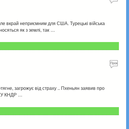
омен
туй!
але вкрай неприємним для США. Турецькі війська
осяться як з землі, так …
Прок
омен
туй!
гне, загрожує від страху .. Пхеньян заявив про
. У КНДР …