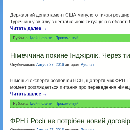
Державний департамент США минулого тижня розширив с
Туреччині у зв’язку з нестабільною ситуацією в област
Читать далее
→
Рубрика:
Ідейні факти
|
Прокоментуй!
Німеччина покине Інджірлік. Через т
Опубликовано
Август 27, 2016
автором
Руслан
Німецькі експерти розповіли НСН, що тертя між ФРН і 
момент розглядається питання про переведення німецьк
Читать далее
→
Рубрика:
Ідейні факти
|
Прокоментуй!
ФРН і Росії не потрібен новий догові
Опубликовано
Август 27, 2016
автором
Руслан