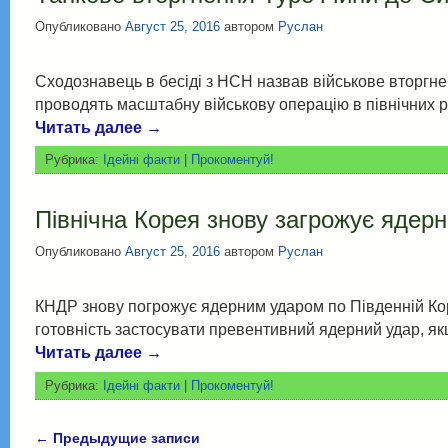
Опубликовано
Август 25, 2016
автором
Руслан
Сходознавець в бесіді з НСН назвав військове вторгн
проводять масштабну військову операцію в північних р
Читать далее
→
Рубрика:
Ідейні факти
|
Прокоментуй!
Північна Корея знову загрожує ядер
Опубликовано
Август 25, 2016
автором
Руслан
КНДР знову погрожує ядерним ударом по Південній Коре
готовність застосувати превентивний ядерний удар, я
Читать далее
→
Рубрика:
Ідейні факти
|
Прокоментуй!
←
Предыдущие записи
Навигация по записям