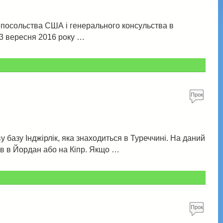
туй!
 посольства США і генерального консульства в
 23 вересня 2016 року …
Прок
омен
туй!
базу Інджірлік, яка знаходиться в Туреччині. На даний
ів в Йордан або на Кіпр. Якщо …
Прок
омен