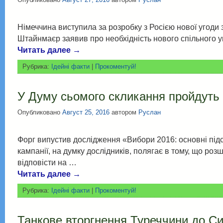
Німеччина виступила за розробку з Росією нової угоди 
Штайнмаєр заявив про необхідність нового спільного у
Читать далее
→
Рубрика:
Ідейні факти
|
Прокоментуй!
У Думу сьомого скликання пройдуть 
Опубликовано
Август 25, 2016
автором
Руслан
Форг випустив дослідження «Вибори 2016: основні підсу
кампанії, на думку дослідників, полягає в тому, що ро
відповісти на …
Читать далее
→
Рубрика:
Ідейні факти
|
Прокоментуй!
Танкове вторгнення Туреччини до Си