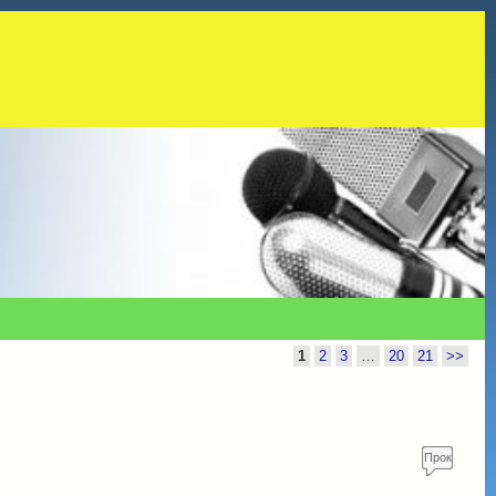
1
2
3
…
20
21
>>
Прок
омен