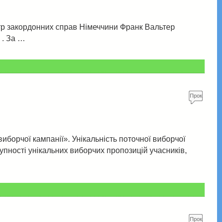
туй!
істр закордонних справ Німеччини Франк Вальтер
 . За …
Прок
омен
туй!
иборчої кампанії». Унікальність поточної виборчої
упності унікальних виборчих пропозицій учасників,
Прок