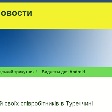
новости
дський трикутник !
Виджеты для Аndroid
своїх співробітників в Туреччині