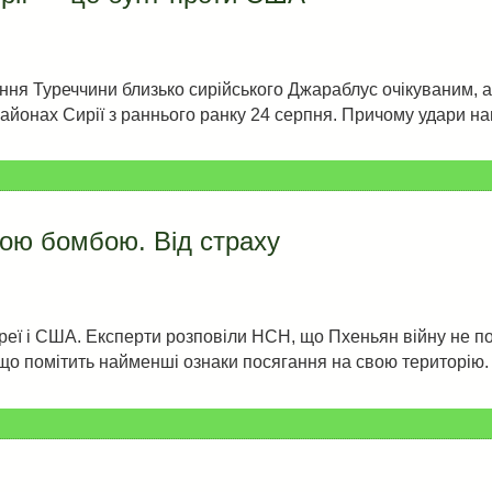
ення Туреччини близько сирійського Джараблус очікуваним, 
айонах Сирії з раннього ранку 24 серпня. Причому удари нан
ною бомбою. Від страху
ї і США. Експерти розповіли НСН, що Пхеньян війну не потя
кщо помітить найменші ознаки посягання на свою територію