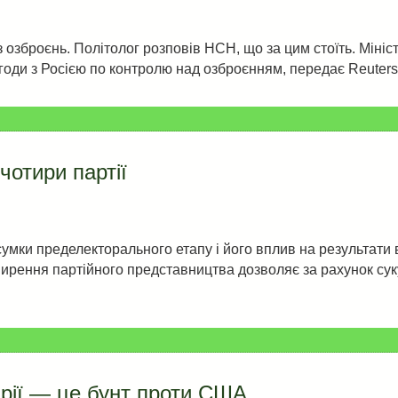
з озброєнь. Політолог розповів НСН, що за цим стоїть. Мін
годи з Росією по контролю над озброєнням, передає Reuters
чотири партії
мки пределекторального етапу і його вплив на результати в
зширення партійного представництва дозволяє за рахунок сук
рії — це бунт проти США