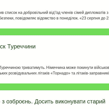
писок на добровільний від’їзд членів сімей дипломатів з
і безпеки, повідомляє відомство в понеділок. «23 серпня до
иск Туреччини
Туреччиною триватимуть. Німеччина може покинути військову 
их розвідувальних літаків «Торнадо» та літаків-заправник
р з озброєнь. Досить виконувати старий