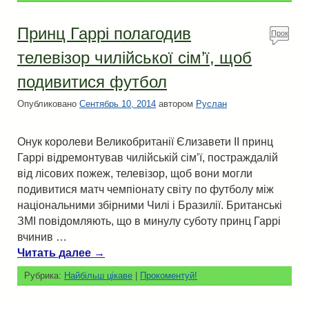
Принц Гаррі полагодив
Прок
омен
телевізор чилійської сім’ї, щоб
туй!
подивитися футбол
Опубликовано
Сентябрь 10, 2014
автором
Руслан
Онук королеви Великобританії Єлизавети II принц
Гаррі відремонтував чилійській сім’ї, постраждалій
від лісових пожеж, телевізор, щоб вони могли
подивитися матч чемпіонату світу по футболу між
національними збірними Чилі і Бразилії. Британські
ЗМІ повідомляють, що в минулу суботу принц Гаррі
вчинив …
Читать далее
→
Рубрика:
Найбільш цікаве
|
Прокоментуй!