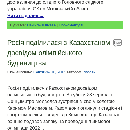
доставления до слідчого Головного слідчого
управління СК по Московській області …
Читать далее
→
Рубрика:
Найбільш цікаве
|
Прокоментуй!
Росія поділилася з Казахстаном
Прок
омен
досвідом олімпійського
туй!
будівництва
Опубликовано
Сентябрь 10, 2014
автором
Руслан
Росія поділилася з Казахстаном досвідом
олімпійського будівництва. В суботу, 28 червня, в
Сочі Дмитро Медведєв зустрівся зі своїм колегою
Каримом Масимовім. Разом вони оглянули стадіони і
спорткомплекси, зведені до Зимових Ігор. Казахстан
раніше подавав заявку на проведення Зимової
олімпіади 2022 …