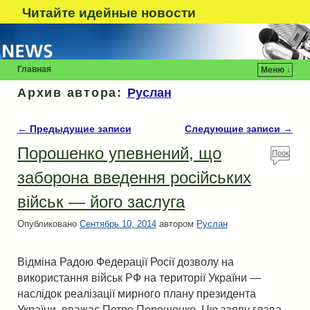
Читайте идейные новости
Главная
Меню ↓
Архив автора:
Руслан
←
Предыдущие записи
Следующие записи
→
Навигация по записям
Порошенко упевнений, що
Прок
омен
заборона введення російських
туй!
військ — його заслуга
Опубликовано
Сентябрь 10, 2014
автором
Руслан
Відміна Радою Федерації Росії дозволу на
використання військ РФ на території України —
наслідок реалізації мирного плану президента
України, вважає Петро Порошенко. Цю заяву глава