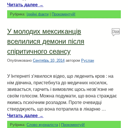
Читать далее
→
Рубрика:
Ідейні факти
|
Прокоментуй!
У молодих мексиканців
Прок
омен
вселилися демони після
туй!
спіритичного сеансу
Опубликовано
Сентябрь 10, 2014
автором
Руслан
У Інтернеті з’явилося відео, що леденить кров : на
нім дівчина, пристебнута до медичних носилок,
звивається, гарчить і вимовляє щось незв’язне не
своїм голосом. Можна подумати, що вона страждає
якимсь психічним розладом. Проте очевидці
стверджують, що вона потрапила в лікарню …
Читать далее
→
Рубрика:
Слово журналіста
|
Прокоментуй!