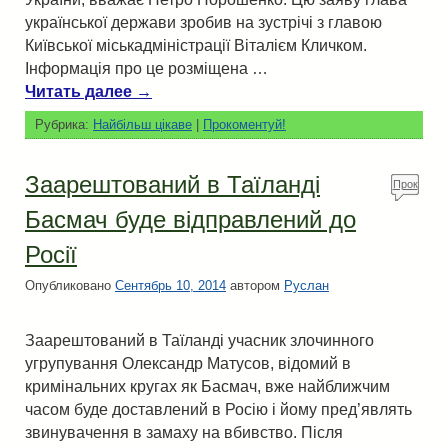
української держави зробив на зустрічі з главою
Київської міськадміністрації Віталієм Кличком.
Інформація про це розміщена …
Читать далее
→
Рубрика:
Найбільш цікаве
|
Прокоментуй!
Заарештований в Таїланді
Прок
омен
Басмач буде відправлений до
туй!
Росії
Опубликовано
Сентябрь 10, 2014
автором
Руслан
Заарештований в Таїланді учасник злочинного
угрупування Олександр Матусов, відомий в
кримінальних кругах як Басмач, вже найближчим
часом буде доставлений в Росію і йому пред’являть
звинувачення в замаху на вбивство. Після