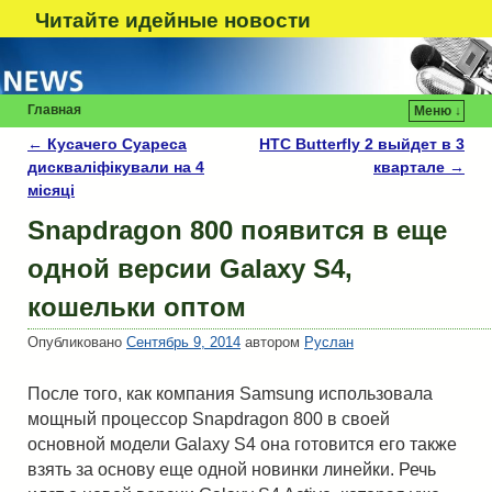
Читайте идейные новости
Главная
Меню ↓
←
Кусачего Суареса
HTC Butterfly 2 выйдет в 3
Навигация по записям
дискваліфікували на 4
квартале
→
місяці
Snapdragon 800 появится в еще
одной версии Galaxy S4,
кошельки оптом
Опубликовано
Сентябрь 9, 2014
автором
Руслан
После того, как компания Samsung использовала
мощный процессор Snapdragon 800 в своей
основной модели Galaxy S4 она готовится его также
взять за основу еще одной новинки линейки. Речь