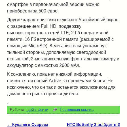
смартфон в первоначальной версии можно
приобрести за 500 евро.
Другие характеристики включают 5-дюймовый экран
с разрешением Full HD, поддержку
высокоскоростных сетей LTE, 2 Гб оперативной
памяти, 16 Гб встроенной памяти (расширяемой с
помощью MicroSD), 8-мегапиксельную камеру с
тыльной стороны, дополняемую светодиодной
вспышкой, 2-мегапиксельную фронтальную камеру и
аккумулятор с емкостью 2600 мАч.
К сожалению, пока нет никакой информации,
появится ли новый Active за пределами Кореи. Не
исключено, что он так и останется эксклюзивом для
домашнего рынка производителя.
.
Рубрика:
Ідейні факти
Постоянная ссылка
←
Кусачего Суареса
HTC Butterfly 2 выйдет в 3
Навигация по записям