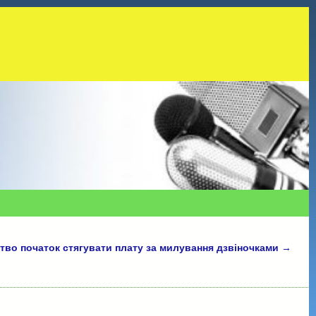
тво початок стягувати плату за милування дзвіночками
→