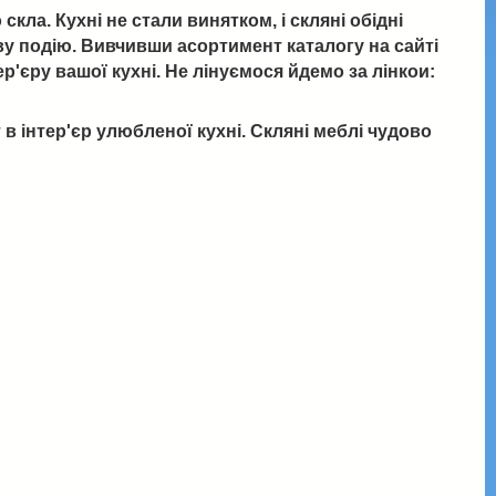
ла. Кухні не стали винятком, і скляні обідні
ву подію. Вивчивши асортимент каталогу на сайті
р'єру вашої кухні. Не лінуємося йдемо за лінкои:
 інтер'єр улюбленої кухні. Скляні меблі чудово