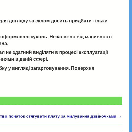
е для догляду за склом досить придбати тільки
у оформленні кухонь. Незалежно від масивності
ена.
ал не здатний виділяти в процесі експлуатації
нями в даній сфері.
бку у вигляді загартовування. Поверхня
тво початок стягувати плату за милування дзвіночками
→