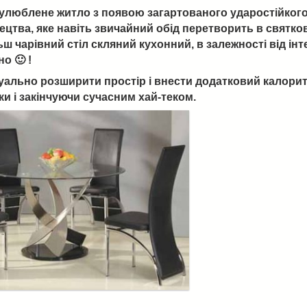
люблене житло з появою загартованого ударостійкого ск
цтва, яке навіть звичайний обід перетворить в святко
 чарівний стіл скляний кухонний, в залежності від інте
о 🙂 !
ально розширити простір і внести додатковий калорит в
и і закінчуючи сучасним хай-теком.