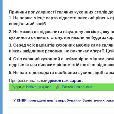
Причини популярності скляних кухонних столів до
1. На перше місце варто віднести високий рівень пр
спеціальний засіб.
2. Не можна не відзначити візуальну легкість, як
кухонного скляного столу, він ніколи не буде заха
3. Серед усіх варіантів кухонних меблів саме скля
ніяких шкідливих речовин, не викликає алергії. 
4. Стіл скляний кухонний є неймовірно міцним, ос
відрізняється високим рівнем стійкості по віднош
5. Не варто докладати особливих зусиль, щоб гармо
Профессиональный
демонтаж сарая
.
Рубрика:
Найбільш цікаве
Постоянная ссылка
←
У КНДР проведені нові випробування балістичних раке
Навигация по записям