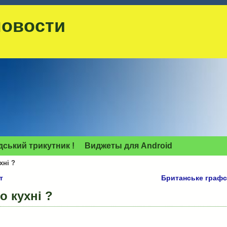
новости
дський трикутник !
Виджеты для Аndroid
хні ?
т
Британське графс
о кухні ?