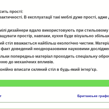
сить прості:
актичності. В експлуатації такі меблі дуже прості, адж
у вмілі дизайнери вдало використовують при стильовом
ращувати простір, навпаки, кухня буде візуально збільш
ний стіл вважається найбільш екологічно чистим. Матері
Цей факт доведений неодноразовими науковими досліджен
кільки попередньо матеріал проходить спеціальну обро
енню до механічних впливів.
нійно вписати скляний стіл в будь-який інтер'єр.
т
Британське графс