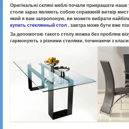
Оригінальні скляні меблі почали прикрашати наше у
столи зараз являють собою справжній витвір мисте
який я вам запропоную, ви можете вибрати найбільш
купить стеклянный стол
, завтра може бути вже пізн
За допомогою такого столу можна без проблем візу
гармонують з різними стилями, починаючи з класик